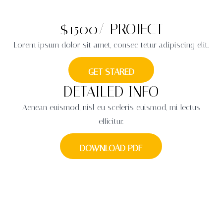
$1500
/ PROJECT
Lorem ipsum dolor sit amet, consec tetur adipiscing elit.
GET STARED
DETAILED INFO
Aenean euismod, nisl eu sceleris euismod, mi lectus
efficitur.
DOWNLOAD PDF
HAVE A QUESTION?
Have a question? Etiam convallis cursus arcu, vel