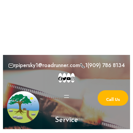
rpipersky1@roadrunner.com
1(909) 786 8134
Call Us
Service