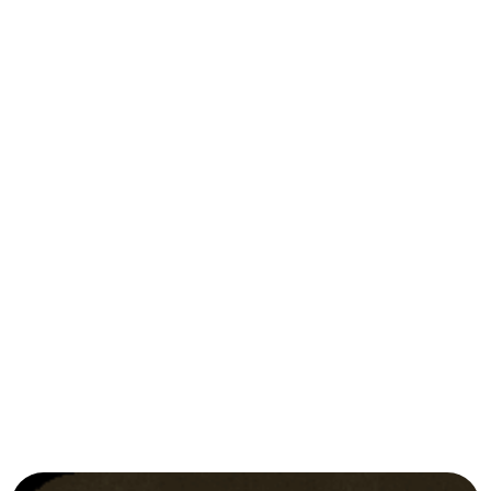
elementum nisl ultricies ut.
PHONE
+1 (234) 56789000
+0 (234) 56789000
Email
Black&white@mail.com
Admin&white@mail.com